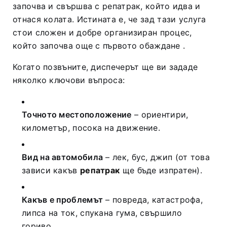
започва и свършва с репатрак, който идва и
отнася колата. Истината е, че зад тази услуга
стои сложен и добре организиран процес,
който започва още с първото обаждане
.
Когато позвъните, диспечерът ще ви зададе
няколко ключови въпроса:
Точното местоположение
– ориентири,
километър, посока на движение.
Вид на автомобила
– лек, бус, джип (от това
зависи какъв
репатрак
ще бъде изпратен).
Какъв е проблемът
– повреда, катастрофа,
липса на ток, спукана гума, свършило
гориво
.