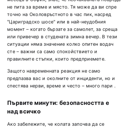
не пита за време и място. Тя може да ви спре
точно на Околовръстното в час пик, насред
"Цариградско шосе" или в най-неудобния
момент – когато бързате за самолет, за среща
или привечер в студената зимна вечер. В тези
ситуации няма значение колко опитен водач
сте – важни са само спокойствието и
правилните стъпки, които предприемете.
Защото навременната реакция не само
предпазва вас и околните от инциденти, но и
спестява нерви, време и често – много пари
.
Първите минути: безопасността е
над всичко
Ако забележите, че колата започва да се