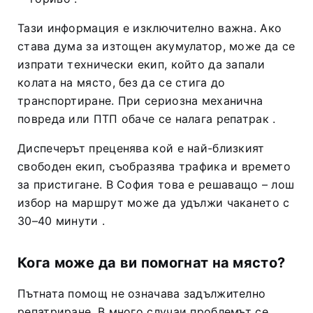
Тази информация е изключително важна. Ако
става дума за изтощен акумулатор, може да се
изпрати технически екип, който да запали
колата на място, без да се стига до
транспортиране. При сериозна механична
повреда или ПТП обаче се налага репатрак
.
Диспечерът преценява кой е най-близкият
свободен екип, съобразява трафика и времето
за пристигане. В София това е решаващо – лош
избор на маршрут може да удължи чакането с
30–40 минути
.
Кога може да ви помогнат на място?
Пътната помощ не означава задължително
репатриране. В много случаи проблемът се