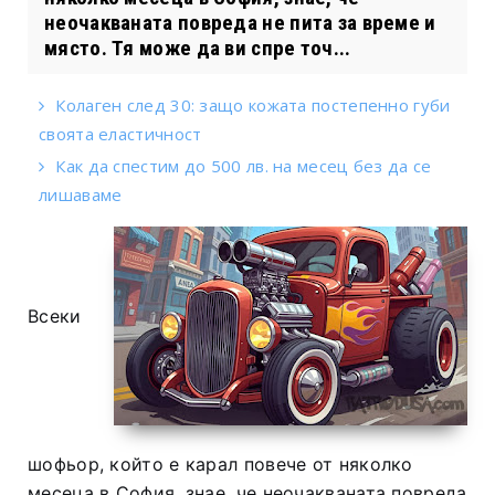
неочакваната повреда не пита за време и
място. Тя може да ви спре точ...
Колаген след 30: защо кожата постепенно губи
своята еластичност
Как да спестим до 500 лв. на месец без да се
лишаваме
Всеки
шофьор, който е карал повече от няколко
месеца в София, знае, че неочакваната повреда