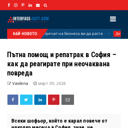
O грешки, които пречат на бизнеса ви да расте
Поч
Дивани
НАЙ-НОВОТО:
Пътна помощ и репатрак в София –
как да реагирате при неочаквана
повреда
Vasilena
март 09, 2026
Всеки шофьор, който е карал повече от
няколко месеца в София, знае, че