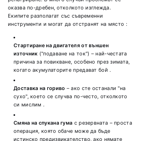
оказва по-дребен, отколкото изглежда.
Екипите разполагат със съвременни
инструменти и могат да отстранят на място
:
Стартиране на двигателя от външен
източник
("подаване на ток") – най-честата
причина за повикване, особено през зимата,
когато акумулаторите предават бой
.
Доставка на гориво
– ако сте останали "на
сухо", което се случва по-често, отколкото
си мислим
.
Смяна на спукана гума
с резервната – проста
операция, която обаче може да бъде
истинско предизвикателство, ако нямате