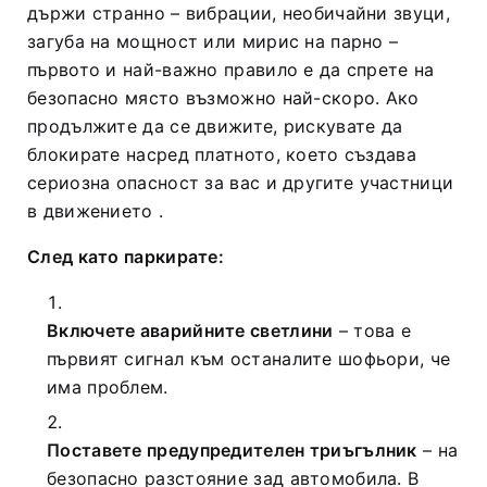
държи странно – вибрации, необичайни звуци,
загуба на мощност или мирис на парно –
първото и най-важно правило е да спрете на
безопасно място възможно най-скоро. Ако
продължите да се движите, рискувате да
блокирате насред платното, което създава
сериозна опасност за вас и другите участници
в движението
.
След като паркирате:
Включете аварийните светлини
– това е
първият сигнал към останалите шофьори, че
има проблем.
Поставете предупредителен триъгълник
– на
безопасно разстояние зад автомобила. В